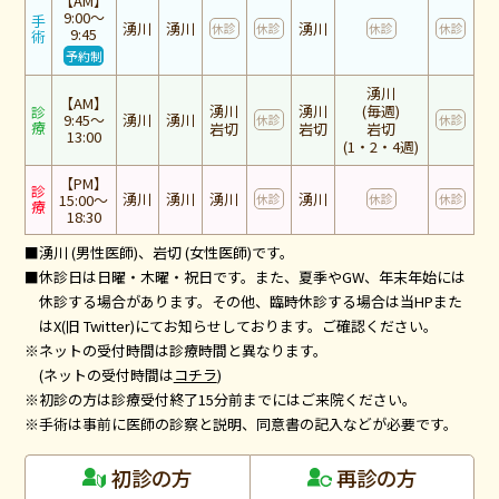
【AM】
9:00～
手
湧川
湧川
湧川
休診
休診
休診
休診
9:45
術
予約制
湧川
【AM】
湧川
湧川
(毎週)
診
9:45～
湧川
湧川
休診
休診
療
岩切
岩切
岩切
13:00
(1・2・4週)
【PM】
診
湧川
湧川
湧川
湧川
15:00～
休診
休診
休診
療
18:30
■湧川 (男性医師)、岩切 (女性医師)です。
■休診日は日曜・木曜・祝日です。また、夏季やGW、年末年始には
休診する場合があります。その他、臨時休診する場合は当HPまた
はX(旧 Twitter)にてお知らせしております。ご確認ください。
※ネットの受付時間は診療時間と異なります。
(ネットの受付時間は
コチラ
)
※初診の方は診療受付終了15分前までにはご来院ください。
※手術は事前に医師の診察と説明、同意書の記入などが必要です。
再診の方
初診の方