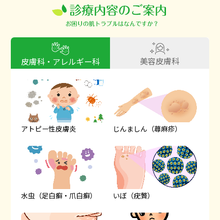
美容皮膚科
皮膚科・アレルギー科
アトピー性皮膚炎
じんましん（蕁麻疹）
水虫（足白癬・爪白癬）
いぼ（疣贅）