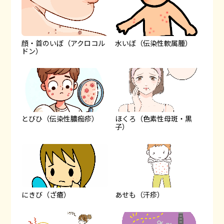
顔・首のいぼ（アクロコル
水いぼ（伝染性軟属腫）
ドン）
とびひ（伝染性膿痂疹）
ほくろ（色素性母斑・黒
子）
にきび（ざ瘡）
あせも（汗疹）