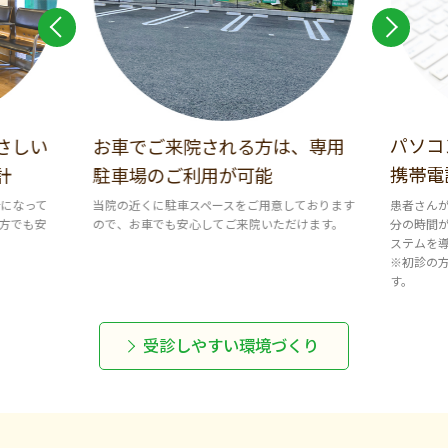
パソコ
さしい
お車でご来院される方は、専用
携帯電
計
駐車場のご利用が可能
患者さん
計になって
当院の近くに駐車スペースをご用意しております
分の時間
方でも安
ので、お車でも安心してご来院いただけます。
ステムを
※初診の
す。
受診しやすい環境づくり