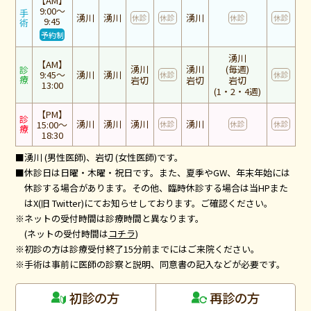
【AM】
9:00～
手
湧川
湧川
湧川
休診
休診
休診
休診
9:45
術
予約制
湧川
【AM】
湧川
湧川
(毎週)
診
9:45～
湧川
湧川
休診
休診
療
岩切
岩切
岩切
13:00
(1・2・4週)
【PM】
診
湧川
湧川
湧川
湧川
15:00～
休診
休診
休診
療
18:30
■湧川 (男性医師)、岩切 (女性医師)です。
■休診日は日曜・木曜・祝日です。また、夏季やGW、年末年始には
休診する場合があります。その他、臨時休診する場合は当HPまた
はX(旧 Twitter)にてお知らせしております。ご確認ください。
※ネットの受付時間は診療時間と異なります。
(ネットの受付時間は
コチラ
)
※初診の方は診療受付終了15分前までにはご来院ください。
※手術は事前に医師の診察と説明、同意書の記入などが必要です。
再診の方
初診の方