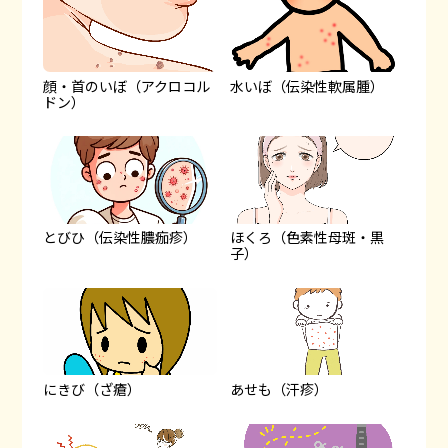
顔・首のいぼ（アクロコル
水いぼ（伝染性軟属腫）
ドン）
とびひ（伝染性膿痂疹）
ほくろ（色素性母斑・黒
子）
にきび（ざ瘡）
あせも（汗疹）