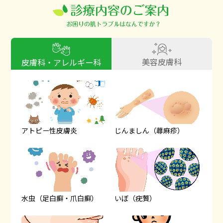
美容皮膚科
皮膚科・アレルギー科
アトピー性皮膚炎
じんましん（蕁麻疹）
水虫（足白癬・爪白癬）
いぼ（疣贅）