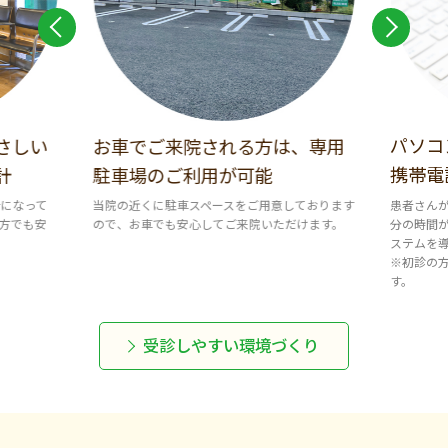
パソコ
さしい
お車でご来院される方は、専用
携帯電
計
駐車場のご利用が可能
患者さん
計になって
当院の近くに駐車スペースをご用意しております
分の時間
方でも安
ので、お車でも安心してご来院いただけます。
ステムを
※初診の
す。
受診しやすい環境づくり