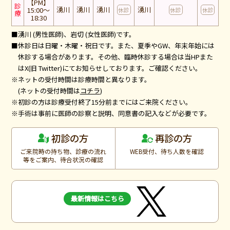
【PM】
診
湧川
湧川
湧川
湧川
15:00～
休診
休診
休診
療
18:30
■湧川 (男性医師)、岩切 (女性医師)です。
■休診日は日曜・木曜・祝日です。また、夏季やGW、年末年始には
休診する場合があります。その他、臨時休診する場合は当HPまた
はX(旧 Twitter)にてお知らせしております。ご確認ください。
※ネットの受付時間は診療時間と異なります。
(ネットの受付時間は
コチラ
)
※初診の方は診療受付終了15分前までにはご来院ください。
※手術は事前に医師の診察と説明、同意書の記入などが必要です。
再診の方
初診の方
ご来院時の持ち物、診療の流れ
WEB受付、待ち人数を確認
等をご案内、待合状況の確認
最新情報はこちら