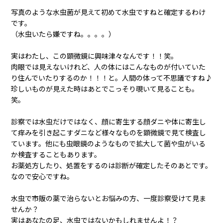
写真のような水虫菌が見えて初めて水虫ですねと確定するわけ
です。
（水虫いたら嫌ですね。。。。）
実はわたし、この顕微鏡に興味津々なんです！！笑。
肉眼では見えないけれど、人の体にはこんなものが付いていた
り住んでいたりするのか！！！と。人間の体って不思議ですね♪
珍しいものが見えた時はあとでこっそり覗いて見ることも。
笑。
診察では水虫だけではなく、顔に寄生する顔ダニや体に寄生し
て痒みを引き起こすダニなど様々なものを顕微鏡で見て検査し
ています。他にも虫眼鏡のようなもので拡大して菌や虫がいる
か検査することもあります。
お薬処方したり、処置をするのは診断が確定したそのあとです。
なので安心ですね。
水虫で市販の薬で治らないとお悩みの方、一度診察受けて見ま
せんか？
実はあなたの足、水虫ではないかもしれませんよ！？