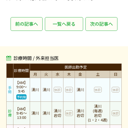
前の記事へ
一覧へ戻る
次の記事へ
診療時間 / 外来担当医
医師出勤予定
診療時間
月
火
水
木
金
土
日
【AM】
9:00～
手
湧川
湧川
湧川
休診
休診
休診
休診
9:45
術
予約制
湧川
【AM】
湧川
湧川
(毎週)
診
9:45～
湧川
湧川
休診
休診
療
岩切
岩切
岩切
13:00
(1・2・4週)