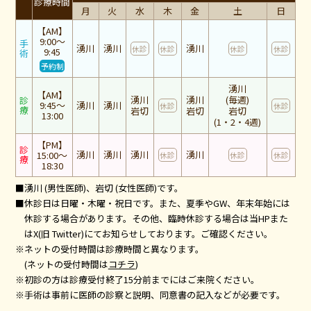
診療時間
月
火
水
木
金
土
日
【AM】
9:00～
手
湧川
湧川
湧川
休診
休診
休診
休診
9:45
術
予約制
湧川
【AM】
湧川
湧川
(毎週)
診
9:45～
湧川
湧川
休診
休診
療
岩切
岩切
岩切
13:00
(1・2・4週)
【PM】
診
湧川
湧川
湧川
湧川
15:00～
休診
休診
休診
療
18:30
■湧川 (男性医師)、岩切 (女性医師)です。
■休診日は日曜・木曜・祝日です。また、夏季やGW、年末年始には
休診する場合があります。その他、臨時休診する場合は当HPまた
はX(旧 Twitter)にてお知らせしております。ご確認ください。
※ネットの受付時間は診療時間と異なります。
(ネットの受付時間は
コチラ
)
※初診の方は診療受付終了15分前までにはご来院ください。
※手術は事前に医師の診察と説明、同意書の記入などが必要です。